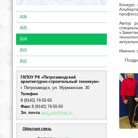
Конкурс 
Альберт
професси
2026
Автор р
специал
2025
«Замета
технолог
2024
актуальн
2023
Именно э
Поздр
2022
ГАПОУ РК «Петрозаводский
архитектурно-строительный техникум»
г. Петрозаводск, ул. Мурманская, 30
Телефон
8 (8142) 74-55-50
Факс
8 (8142) 74-55-50
Эл. почта
past_ptz@mail.ru
Обратная связь