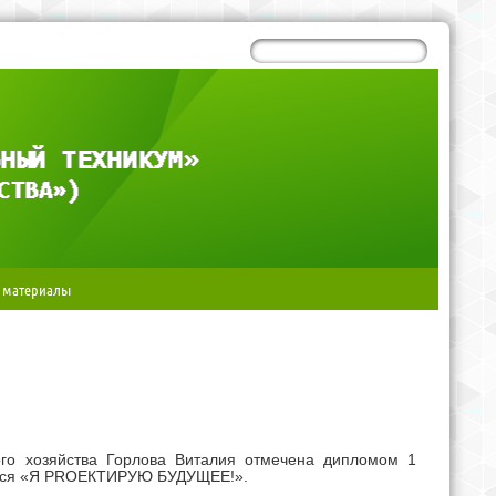
 материалы
кого хозяйства Горлова Виталия отмечена дипломом 1
щихся «Я PROЕКТИРУЮ БУДУЩЕЕ!».