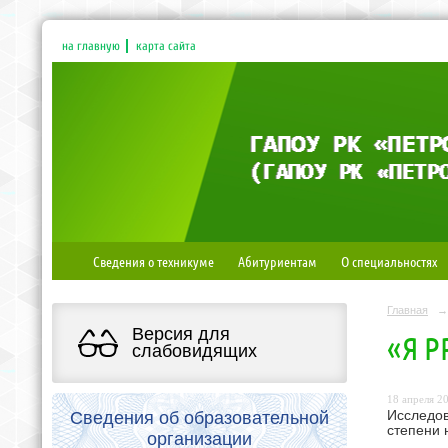
на главную
карта сайта
Сведения о техникуме
Абитуриентам
О специальностях
Главная
→
Версия для
«Я 
слабовидящих
18 апреля 20
Сведения об образовательной
Исследо
степени 
организации