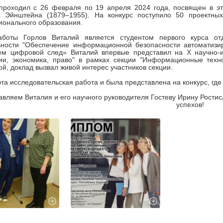
проходил с 26 февраля по 19 апреля 2024 года, посвящен в эт
а Эйнштейна (1879–1955). На конкурс поступило 50 проектны
онального образования.
аботы Горлов Виталий является студентом первого курса от
ьности "Обеспечение информационной безопасности автоматизир
ем цифровой след» Виталий впервые представил на X научно-ис
ии, экономика, право" в рамках секции "Информационные техно
ой, доклад вызвал живой интерес участников секции.
та исследовательская работа и была представлена на конкурс, где
авляем Виталия и его научного руководителя Гостеву Ирину Рости
успехов!