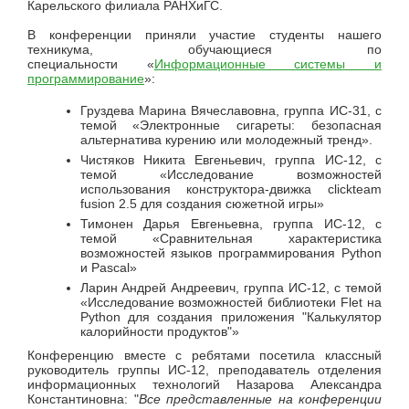
Карельского филиала РАНХиГС.
В конференции приняли участие студенты нашего
техникума, обучающиеся по
специальности «
Информационные системы и
программирование
»:
Груздева Марина Вячеславовна, группа ИС-31, с
темой «Электронные сигареты: безопасная
альтернатива курению или молодежный тренд».
Чистяков Никита Евгеньевич, группа ИС-12, с
темой «Исследование возможностей
использования конструктора-движка clickteam
fusion 2.5 для создания сюжетной игры»
Тимонен Дарья Евгеньевна, группа ИС-12, с
темой «Сравнительная характеристика
возможностей языков программирования Python
и Pascal»
Ларин Андрей Андреевич, группа ИС-12, с темой
«Исследование возможностей библиотеки Flet на
Python для создания приложения "Калькулятор
калорийности продуктов"»
Конференцию вместе с ребятами посетила классный
руководитель группы ИС-12, преподаватель отделения
информационных технологий Назарова Александра
Константиновна: "
Все представленные на конференции