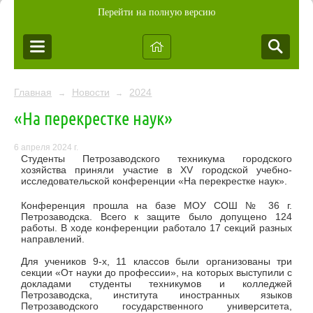
Перейти на полную версию
Главная
Новости
2024
→
→
«На перекрестке наук»
6 апреля 2024 г.
Студенты Петрозаводского техникума городского
хозяйства приняли участие в XV городской учебно-
исследовательской конференции «На перекрестке наук».
Конференция прошла на базе МОУ СОШ № 36 г.
Петрозаводска. Всего к защите было допущено 124
работы. В ходе конференции работало 17 секций разных
направлений.
Для учеников 9-х, 11 классов были организованы три
секции «От науки до профессии», на которых выступили с
докладами студенты техникумов и колледжей
Петрозаводска, института иностранных языков
Петрозаводского государственного университета,