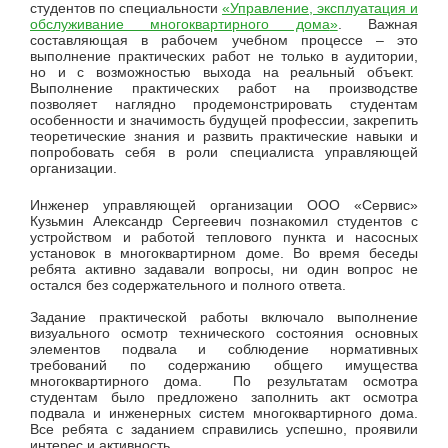
студентов по специальности
«
Управление, эксплуатация и
обслуживание многоквартирного дома
»
. Важная
составляющая в рабочем учебном процессе – это
выполнение практических работ не только в аудитории,
но и с возможностью выхода на реальный объект.
Выполнение практических работ на производстве
позволяет наглядно продемонстрировать студентам
особенности и значимость будущей профессии, закрепить
теоретические знания и развить практические навыки и
попробовать себя в роли специалиста управляющей
организации.
Инженер управляющей организации ООО «Сервис»
Кузьмин Александр Сергеевич познакомил студентов с
устройством и работой теплового пункта и насосных
установок в многоквартирном доме. Во время беседы
ребята активно задавали вопросы, ни один вопрос не
остался без содержательного и полного ответа.
Задание практической работы включало выполнение
визуального осмотр технического состояния основных
элементов подвала и соблюдение нормативных
требований по содержанию общего имущества
многоквартирного дома. По результатам осмотра
студентам было предложено заполнить акт осмотра
подвала и инженерных систем многоквартирного дома.
Все ребята с заданием справились успешно, проявили
интерес и активность.