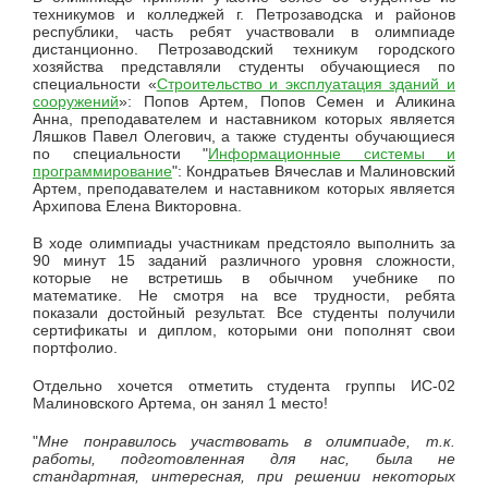
техникумов и колледжей г. Петрозаводска и районов
республики, часть ребят участвовали в олимпиаде
дистанционно. Петрозаводский техникум городского
хозяйства представляли студенты обучающиеся по
специальности «
Строительство и эксплуатация зданий и
сооружений
»: Попов Артем, Попов Семен и Аликина
Анна, преподавателем и наставником которых является
Ляшков Павел Олегович, а также студенты обучающиеся
по специальности "
Информационные системы и
программирование
": Кондратьев Вячеслав и Малиновский
Артем, преподавателем и наставником которых является
Архипова Елена Викторовна.
В ходе олимпиады участникам предстояло выполнить за
90 минут 15 заданий различного уровня сложности,
которые не встретишь в обычном учебнике по
математике. Не смотря на все трудности, ребята
показали достойный результат. Все студенты получили
сертификаты и диплом, которыми они пополнят свои
портфолио.
Отдельно хочется отметить студента группы ИС-02
Малиновского Артема, он занял 1 место!
"
Мне понравилось участвовать в олимпиаде, т.к.
работы, подготовленная для нас, была не
стандартная, интересная, при решении некоторых