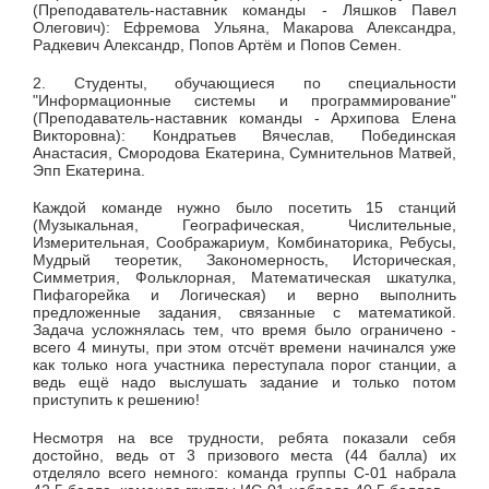
(Преподаватель-наставник команды - Ляшков Павел
Олегович): Ефремова Ульяна, Макарова Александра,
Радкевич Александр, Попов Артём и Попов Семен.
2. Студенты, обучающиеся по специальности
"Информационные системы и программирование"
(Преподаватель-наставник команды - Архипова Елена
Викторовна): Кондратьев Вячеслав, Побединская
Анастасия, Смородова Екатерина, Сумнительнов Матвей,
Эпп Екатерина.
Каждой команде нужно было посетить 15 станций
(Музыкальная, Географическая, Числительные,
Измерительная, Соображариум, Комбинаторика, Ребусы,
Мудрый теоретик, Закономерность, Историческая,
Симметрия, Фольклорная, Математическая шкатулка,
Пифагорейка и Логическая) и верно выполнить
предложенные задания, связанные с математикой.
Задача усложнялась тем, что время было ограничено -
всего 4 минуты, при этом отсчёт времени начинался уже
как только нога участника переступала порог станции, а
ведь ещё надо выслушать задание и только потом
приступить к решению!
Несмотря на все трудности, ребята показали себя
достойно, ведь от 3 призового места (44 балла) их
отделяло всего немного: команда группы С-01 набрала