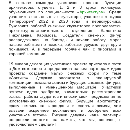
В составе команды участников проекта, будущие
архитекторы, студенты 1, 2 и 3 курса техникума,
обучающиеся по специальности «
Архитектура
». Среди
участников есть опытные скульпторы, участники конкурса
"Гиперборея" 2022 и 2023 года, и первокурсники.
Руководит работой снежных скульпторов преподаватель
архитектурно-строительного отделения Валентина
Николаевна Каримова. Создатели снежных фигур
распределились на бригады и начали работу, мороз
нашим ребятам не помеха, работают дружно, друг друга
понимают. А в перерыве горячий чай с пирогами в
хорошей компании.
19 января делегация участников проекта приехала в гости
в Дом ветеранов и представила нашим партнерам идею
проекта: создание малых снежных форм по теме
«Арктика». Девушки рассказали о планируемой
композиции, показали эскизы и будущие снежные фигуры,
выполненные в уменьшенном масштабе. Участники
встречи идею одобрили, внимательно рассматривали
эскизы, работы студентов и внесли свои предложения по
изготовлению снежных фигур. Будущие архитекторы
сразу взялись за карандаши и сделали эскизы, чем
вызвали искреннее восхищение и одобрение всех
участников встречи. Рисунки девушек наши партнеры
попросили оставить на память, что мы, конечно, с
удовольствием сделали!