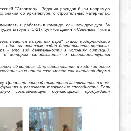
фессией "Строитель". Задания раундов были напрямую
х: знания об
архитектуре, о строительных материалах,
мышлять и работать в команде, слышать друг дуга. За
студенты группы С-21к Куликов Данил и Савельев Никита
вертывается в игре, как игра", сказал нидерландский
 - один из основных видов деятельности человека,
ра - это вид деятельности в условиях ситуаций,
, в котором складывается и совершенствуется
оверочный вопрос». Это соревнование, в ходе которого
азовании квиз нашел свое место как активная форма
ку. Ценность игровой технологии заключается в том,
 функцию и развивает творческие способности. Роль
ьную составляющую обучающихся, пробуждает