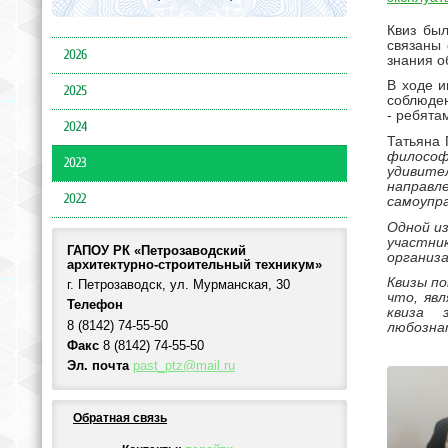
Квиз бы
связаны 
2026
знания о
В ходе и
2025
соблюден
- ребята
2024
Татьяна 
философ
2023
удивите
направ
2022
самоупр
Одной из
участни
ГАПОУ РК «Петрозаводский
организа
архитектурно-строительный техникум»
Квизы п
г. Петрозаводск, ул. Мурманская, 30
что, яв
Телефон
квиза 
8 (8142) 74-55-50
любозна
Факс
8 (8142) 74-55-50
Эл. почта
past_ptz@mail.ru
Обратная связь