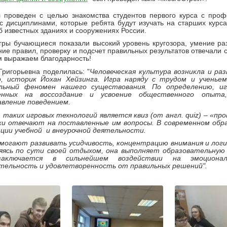
л проведен с целью знакомства студентов первого курса с про
с дисциплинами, которые ребята будут изучать на старших курса
б известных зданиях и сооружениях России.
гры бучающиеся показали высокий уровень кругозора, умение раз
ие правил, проверку и подсчет правильных результатов отвечали 
м выражаем благодарность!
Григорьевна поделилась: "
Человеческая культура возникла и раз
, историк Йохан Хейзинга. Игра наряду с трудом и ученьем
льный феномен нашего существования. По определению, иг
ленных на воссоздание и усвоение общественного опыта
авление поведением.
 таких игровых технологий является квиз (от англ. quiz) – «пр
ки отвечают на поставленные им вопросы. В современном обр
ции учебной и внеурочной деятельности.
омогают развивать усидчивость, концентрацию внимания и логи
ляясь по сути своей отдыхом, она выполняет образовательную
заключается в сильнейшем воздействии на эмоционал
тельность и удовлетворенность от правильных решений".