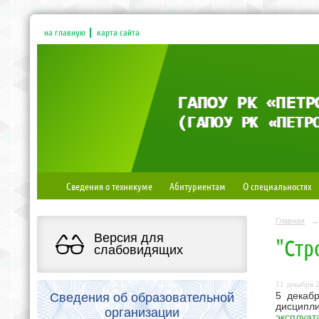
на главную
карта сайта
Сведения о техникуме
Абитуриентам
О специальностях
Главная
→
Версия для
"Стр
слабовидящих
11 декабря 2
Сведения об образовательной
5 декаб
дисципл
организации
эксплуат