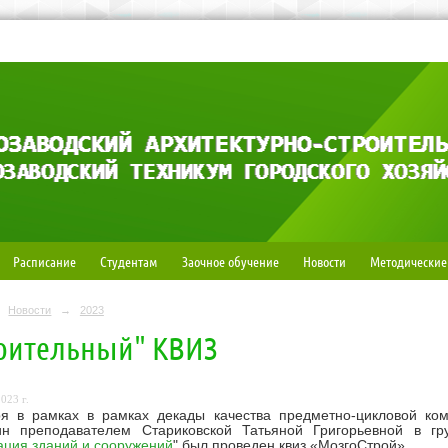
Расписание
Студентам
Заочное обучение
Новости
Методические
Новости
→
2023
оительный" КВИЗ
023 г.
ря в рамках в рамках декады качества предметно-цикловой ком
ин преподавателем Стариковской Татьяной Григорьевной в гр
ация зданий и сооружений
" был проведен квиз «МозгоСтрой».