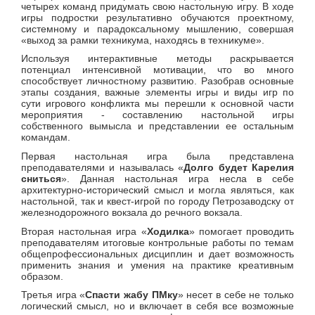
четырех команд придумать свою настольную игру. В ходе
игры подростки результативно обучаются проектному,
системному и парадоксальному мышлению, совершая
«выход за рамки техникума, находясь в техникуме».
Используя интерактивные методы раскрывается
потенциал интенсивной мотивации, что во много
способствует личностному развитию. Разобрав основные
этапы создания, важные элементы игры и виды игр по
сути игрового конфликта мы перешли к основной части
мероприятия - составлению настольной игры
собственного вымысла и представлении ее остальным
командам.
Первая настольная игра была представлена
преподавателями и называлась «
Долго будет Карелия
сниться
». Данная настольная игра несла в себе
архитектурно-исторический смысл и могла являться, как
настольной, так и квест-игрой по городу Петрозаводску от
железнодорожного вокзала до речного вокзала.
Вторая настольная игра «
Ходилка
» помогает проводить
преподавателям итоговые контрольные работы по темам
общепрофессиональных дисциплин и дает возможность
применить знания и умения на практике креативным
образом.
Третья игра «
Спасти жабу ПМку
» несет в себе не только
логический смысл, но и включает в себя все возможные