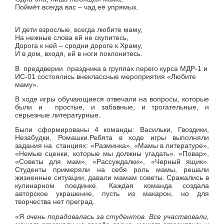
Поймёт всегда вас – чад её упрямых.
И дети взрослые, всегда любите маму,
На нежные слова ей не скупитесь,
Дорога к ней – сродни дороге к Храму,
И в дом, входя, ей в ноги поклонитесь.
В преддверии праздника в группах первго курса МДР-1 и
ИС-01 состоялись внеклассные мероприятия «Любите
маму».
В ходе игры обучающиеся отвечали на вопросы, которые
были и простые, и забавные, и трогательные, и
серьезные литературные.
Были сформированы 4 команды: Васильки, Гвоздики,
Незабудки, Ромашки.Ребята в ходе игры выполняли
задания на станциях: «Разминка», «Мамы в литературе»,
«Немые сценки, которые мы должны угадать». «Повар»,
«Советы для мам», «Рассуждалки», «Черный ящик».
Студенты п
римеряли на себя роль мамы, решали
жизненные ситуации, давали мамам советы. Сражались в
кулинарном поединке. Каждая команда создала
авторское украшение, пусть из макарон, но для
творчества нет преград.
«Я
очень порадовалась за студентов. Все участвовали,