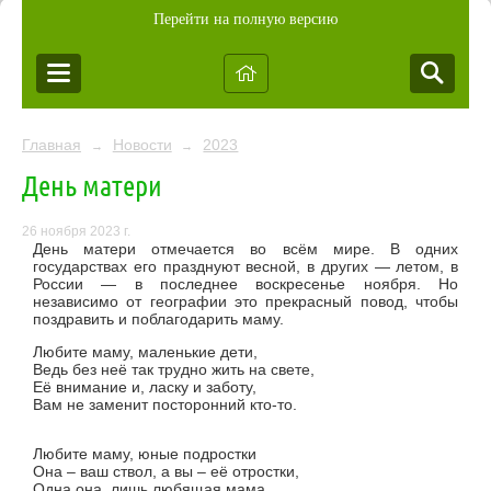
Перейти на полную версию
Главная
Новости
2023
→
→
День матери
26 ноября 2023 г.
День матери отмечается во всём мире. В одних
государствах его празднуют весной, в других — летом, в
России — в последнее воскресенье ноября. Но
независимо от географии это прекрасный повод, чтобы
поздравить и поблагодарить маму.
Любите маму, маленькие дети,
Ведь без неё так трудно жить на свете,
Её внимание и, ласку и заботу,
Вам не заменит посторонний кто-то.
Любите маму, юные подростки
Она – ваш ствол, а вы – её отростки,
Одна она, лишь любящая мама,