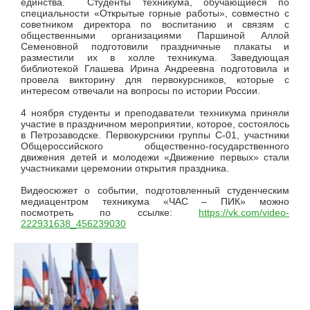
единства. Студенты техникума, обучающиеся по
специальности «Открытые горные работы», совместно с
советником директора по воспитанию и связям с
общественными организациями Паршиной Аллой
Семеновной подготовили праздничные плакаты и
разместили их в холле техникума. Заведующая
библиотекой Глашева Ирина Андреевна подготовила и
провела викторину для первокурсников, которые с
интересом отвечали на вопросы по истории России.
4 ноября студенты и преподаватели техникума приняли
участие в
праздничном мероприятии, которое, состоялось
в Петрозаводске.
Первокурсники группы С-01, участники
Общероссийского общественно-государственного
движения детей и молодежи «Движение первых» стали
участниками церемонии открытия праздника.
Видеосюжет о событии, подготовленный студенческим
медиацентром техникума «ЧАС – ПИК» можно
посмотреть по ссылке:
https://vk.com/video-
222931638_456239030