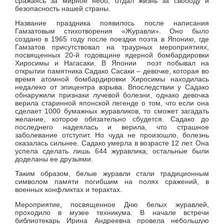
сражаясь за мирное небо, отдал жизнь за свободу и
безопасность нашей страны
.
Название праздника появилось после написания
Гамзатовым стихотворения «Журавли». Оно было
создано в 1965 году после поездки поэта в Японию, где
Гамзатов присутствовал на траурных мероприятиях,
посвященных 20-й годовщине ядерной бомбардировки
Хиросимы и Нагасаки. В Японии поэт побывал на
открытии памятника Садако Сасаки – девочке, которая во
время атомной бомбардировки Хиросимы находилась
недалеко от эпицентра взрыва. Впоследствии у Садако
обнаружили признаки лучевой болезни, однако девочка
верила старинной японской легенде о том, что если она
сделает 1000 бумажных журавликов, то сможет загадать
желание, которое обязательно сбудется. Садако до
последнего надеялась и верила, что страшное
заболевание отступит. Но чуда не произошло, болезнь
оказалась сильнее. Садако умерла в возрасте 12 лет. Она
успела сделать лишь 644 журавлика, остальные были
доделаны ее друзьями.
Таким образом, белые журавли стали традиционным
символом памяти погибшим на полях сражений, в
военных конфликтах и терактах.
Мероприятие, посвященное Дню белых журавлей,
проходило в музее техникума. В начале встречи
библиотекарь Ирина Андреевна провела небольшую