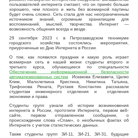
пользователей интернета считают, что он принёс больше
хорошего, чем плохого и жить без всемирной паутины
будет очень сложно. Сеть стала для нас неограниченным
источником знаний, огромным хранилищем для
воспоминаний, мыслей, творчества. Интернет —
возможность общения всегда и везде.
29 сентября 2023 г. в Петрозаводском техникуме
городского хозяйства состоялись мероприятия,
приуроченные ко Дню Интернета в России.
О том, как появился праздник и какую роль играет
всемирная сеть в нашей жизни студенты второго и
третьего курса, обучающиеся по специальности
Обеспечение информационной безопасности
автоматизированных систем
Искакова Елизавета, Цалко
Клим, Малолеткина Кристина, Никитина Татьяна,
Трифонова Рената, Рухтаев Константин рассказали
студентам инженерного отделения и отделения
экономики и права.
Студенты групп узнали об истории возникновения
интернета в России, прототипе Интернета, первом веб-
сайте, первом отправленном сообщении, о
происхождении слова «Спам», о необычных фактах об
Интернете с учетом статистических данных.
Также студенты групп ЗИ-11, ЗИ-21, ЗИ-31, будущие