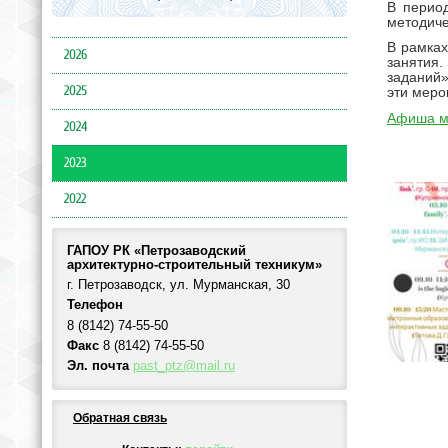
В период
методиче
В рамках
2026
занятия.
заданий»
2025
эти меро
Афиша м
2024
2023
2022
ГАПОУ РК «Петрозаводский
архитектурно-строительный техникум»
г. Петрозаводск, ул. Мурманская, 30
Телефон
8 (8142) 74-55-50
Факс
8 (8142) 74-55-50
Эл. почта
past_ptz@mail.ru
Обратная связь