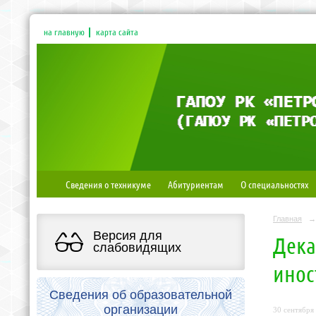
на главную
карта сайта
Сведения о техникуме
Абитуриентам
О специальностях
Главная
→
Версия для
Дека
слабовидящих
инос
Сведения об образовательной
организации
30 сентября 