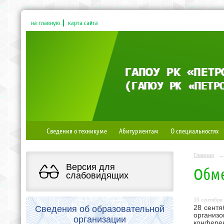
на главную
карта сайта
Сведения о техникуме
Абитуриентам
О специальностях
Главная
→
Версия для
Обме
слабовидящих
30 сентября 
Сведения об образовательной
28 сентя
организ
организации
конферен