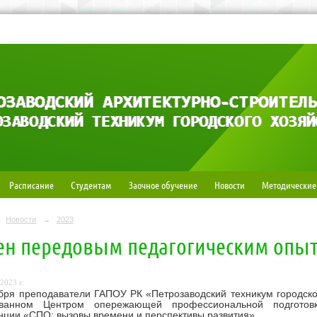
Расписание
Студентам
Заочное обучение
Новости
Методические
Новости
→
2023
н передовым педагогическим опы
2023 г.
бря преподаватели ГАПОУ РК «Петрозаводский техникум городског
ованном Центром опережающей профессиональной подготов
ции «СПО: вызовы времени и перспективы развития».