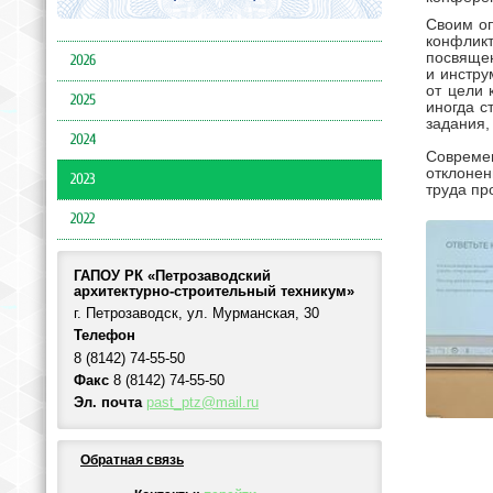
Своим оп
конфлик
посвящен
2026
и инстру
от цели 
2025
иногда с
задания,
2024
Совреме
отклонен
2023
труда пр
2022
ГАПОУ РК «Петрозаводский
архитектурно-строительный техникум»
г. Петрозаводск, ул. Мурманская, 30
Телефон
8 (8142) 74-55-50
Факс
8 (8142) 74-55-50
Эл. почта
past_ptz@mail.ru
Обратная связь