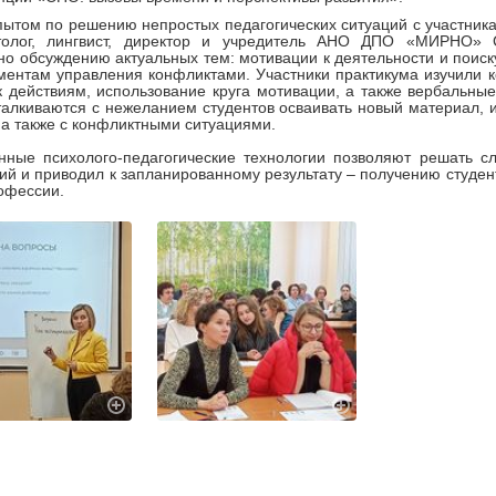
ытом по решению непростых педагогических ситуаций с участни
толог, лингвист, директор и учредитель АНО ДПО «МИРНО» 
о обсуждению актуальных тем: мотивации к деятельности и поиск
ментам управления конфликтами. Участники практикума изучили к
к действиям, использование круга мотивации, а также вербальные
талкиваются с нежеланием студентов осваивать новый материал, 
 а также с конфликтными ситуациями.
нные психолого-педагогические технологии позволяют решать с
ий и приводил к запланированному результату – получению студент
офессии.