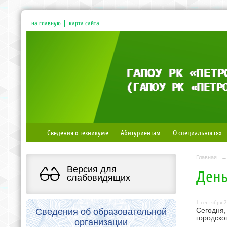
на главную
карта сайта
Сведения о техникуме
Абитуриентам
О специальностях
Главная
→
Версия для
День
слабовидящих
1 сентября 2
Сведения об образовательной
Сегодня,
городско
организации