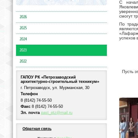
С начал
Яковлев
уверенно
смогут т
2026
По трад
2025
являютс
«Лафарж
успехов 
2024
2023
2022
Пусть э
ГАПОУ РК «Петрозаводский
архитектурно-строительный техникум»
г. Петрозаводск, ул. Мурманская, 30
Телефон
8 (8142) 74-55-50
Факс
8 (8142) 74-55-50
Эл. почта
past_ptz@mail.ru
Обратная связь