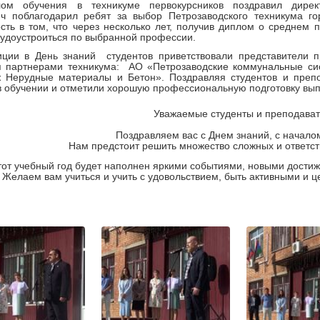
ом обучения в техникуме первокурсников поздравил дире
ич поблагодарил ребят за выбор Петрозаводского техникума го
сть в том, что через несколько лет, получив диплом о средне
рудоустроиться по выбранной профессии.
иции в День знаний студентов приветствовали представители п
я партнерами техникума: АО «Петрозаводские коммунальные 
 Нерудные материалы и Бетон».
Поздравляя студентов и препо
в обучении и отметили хорошую профессиональную подготовку вып
Уважаемые студенты и преподават
Поздравляем вас с Днем знаний, с началом
Нам предстоит решить множество сложных и ответств
тот учебный год будет наполнен яркими событиями, новыми дост
Желаем вам учиться и учить с удовольствием, быть активными и