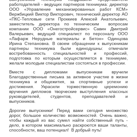
работодателей - ведущих партнеров техникума:
директор
ООО «Управление механизированных работ КСМ»
Вержбицкий Виктор Викторович,
технический директор
АО
«ПКС-Тепловые сети Проккиев Алексей Анатольевич,
заместитель директора по техническим вопросам
компании ООО «Онегостройсервис» Савин Дмитрий
Валерьевич, ведущий специалист по персоналу ООО
«Лафарж Нерудные материалы и Бетон» Одинцова
Ирина Степановна. В своем обращении к выпускникам
партнеры техникума были единодушны: отмечали
востребованность специальностей и профессий,
подготовка по которым осуществляется в техникуме,
желали молодым специалистам состояться в профессии.
Вместе с дипломами выпускникам вручили
Благодарственные письма за активное участие в жизни
техникума и общежития, за спортивные успехи и
достижения. Украсили торжественную церемонию
вручения дипломов творческие выступления классных
руководителей, студентов, преподавателей и
выпускников.
Дорогие выпускники! Перед вами сегодня множество
дорог, большое количество возможностей. Очень важно,
чтобы каждый из вас сумел найти собственный путь -
дело, в котором максимально раскроются ваши таланты,
способности, ваш потенциал! В добрый путь!