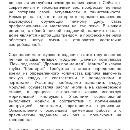
дошедшая из глубины веков до наших времен. Сейчас, в
современный и технологичный век, профессия печника
не потеряла своей актуальности и таинственности.
Несмотря на то, что в интернете огромное количество
видеокурсов, обучающих печному делу, стать
профессиональным мастером не так легко. В нашем
регионе, с общей печной традицией, наличие очага в
доме является настоящим трендом, а профессия печника
обретает новую жизнь и становится достаточно
востребованной.
Содержанием конкурсного задания в этом году является
печная кладка четырех модулей: уличных комплексов
"Печь под казан", "Дровник под мангал", "Мангал" и кладка
трубы "Шестерик". Требуется в строго определенное
время из определенного количества кирпича выложить
печную кладку в соответствии с порядовками и
чертежами. Участнику необходимо выполнить кладку
модулей, осуществляя распил кирпича на камнерезном
станке, в процессе выполнения кладки используя
мерительный инструмент. Участники соревнований
выполняют модули в соответствии с полученными
инструкцией, чертежами, критериями оценивания.
Ознакомление с основными примемами работы и с
практическим заданием как раз и происходит на
тренировках.
Участники регионального этапа чемпионата по