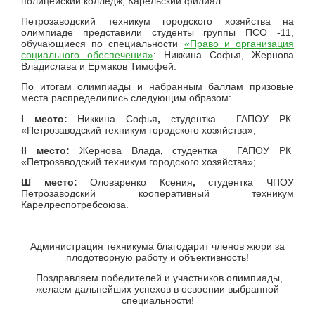
полицейский колледж, Карельский филиал.
Петрозаводский техникум городского хозяйства на
олимпиаде представили студенты группы ПСО -11,
обучающиеся по специальности
«Право и организация
социального обеспечения»
: Никкина Софья, Жернова
Владислава и Ермаков Тимофей.
По итогам олимпиады и набранным баллам призовые
места распределились следующим образом:
I место:
Никкина Софья
,
студентка ГАПОУ РК
«Петрозаводский техникум городского хозяйства»;
II место:
Жернова Влада
,
студентка ГАПОУ РК
«Петрозаводский техникум городского хозяйства»;
Ш место:
Оловаренко Ксения
,
студентка ЧПОУ
Петрозаводский кооперативный техникум
Карелреспотребсоюза.
Администрация техникума благодарит членов жюри за
плодотворную работу и объективность!
Поздравляем победителей и участников олимпиады,
желаем дальнейших успехов в освоении выбранной
специальности!