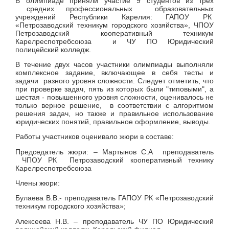
В олимпиаде приняли участие 9 студентов из трех
средних профессиональных образовательных
учреждений Республики Карелия: ГАПОУ РК
«Петрозаводский техникум городского хозяйства», ЧПОУ
Петрозаводский кооперативный техникум
Карелреспотребсоюза и ЧУ ПО Юридический
полицейский колледж.
В течение двух часов участники олимпиады выполняли
комплексное задание, включающее в себя тесты и
задачи разного уровня сложности. Следует отметить, что
при проверке задач, пять из которых были "типовыми", а
шестая - повышенного уровня сложности, оценивалось не
только верное решение, в соответствии с алгоритмом
решения задач, но также и правильное использование
юридических понятий, правильное оформление, выводы.
Работы участников оценивало жюри в составе:
Председатель жюри: – Мартынов С.А преподаватель
ЧПОУ РК Петрозаводский кооперативный технику
Карелреспотребсоюза
Члены жюри:
Булаева В.В.- преподаватель ГАПОУ РК «Петрозаводский
техникум городского хозяйства»;
Алексеева Н.В. – преподаватель ЧУ ПО Юридический