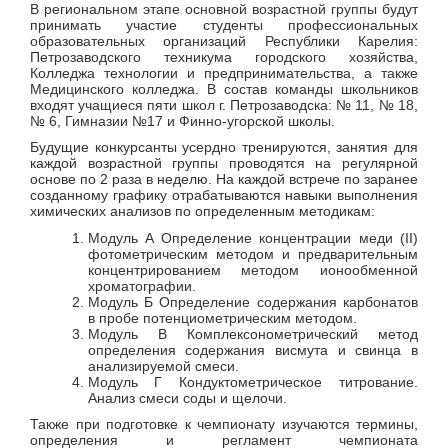
В региональном этапе основной возрастной группы будут
принимать участие студенты профессиональных
образовательных организаций Республики Карелия:
Петрозаводского техникума городского хозяйства,
Колледжа технологии и предпринимательства, а также
Медицинского колледжа. В состав команды школьников
входят учащиеся пяти школ г. Петрозаводска: № 11, № 18,
№ 6, Гимназии №17 и Финно-угорской школы.
Будущие конкурсанты усердно тренируются, занятия для
каждой возрастной группы проводятся на регулярной
основе по 2 раза в неделю. На каждой встрече по заранее
созданному графику отрабатываются навыки выполнения
химических анализов по определенным методикам:
Модуль А Определение концентрации меди (II)
фотометрическим методом и предварительным
концентрированием методом ионообменной
хроматографии.
Модуль Б Определение содержания карбонатов
в пробе потенциометрическим методом.
Модуль В Комплексонометрический метод
определения содержания висмута и свинца в
анализируемой смеси.
Модуль Г Кондуктометрическое титрование.
Анализ смеси соды и щелочи.
Также при подготовке к чемпионату изучаются термины,
определения и регламент чемпионата