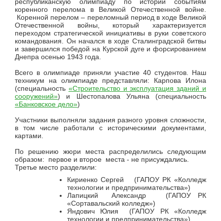
республиканскую олимпиаду по истории событиям
коренного перелома в Великой Отечественной войне.
Коренной перелом – переломный период в ходе Великой
Отечественной войны, который характеризуется
переходом стратегической инициативы в руки советского
командования. Он начался в ходе Сталинградской битвы
и завершился победой на Курской дуге и форсированием
Днепра осенью 1943 года.
Всего в олимпиаде приняли участие 40 студентов. Наш
техникум на олимпиаде представляли: Карпова Илона
(специальность
«Строительство и эксплуатация зданий и
сооружений»
) и Шестопалова Ульяна (специальность
«Банковское дело»
)
Участники выполняли задания разного уровня сложности,
в том числе работали с историческими документами,
картами.
По решению жюри места распределились следующим
образом: первое и второе места - не присуждались.
Третье место разделили:
Кириенко Сергей (ГАПОУ РК «Колледж
технологии и предпринимательства»)
Лапицкий Александр (ГАПОУ РК
«Сортавальский колледж»)
Яндович Юлия (ГАПОУ РК «Колледж
технологии и предпринимательства»)