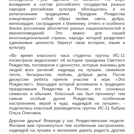
вхождения в состав российского государства разных
народов российская культура обогащалась и их
религиозными традициями. Праздник Рождества
олицетворяет собой образ любви, света, добра,
милосердия, сострадания к ближнему, отчего и особенно
близок россиянам абсолютно разных национальностей и
вероисповеданий. Это важно для нашей
многонациональной страны, народы которой разделяют
одинаковые ценности, берегут свою историю, языки и
культуру.
«
Во время классного часа студенты группы ИС-11
посмотрели видеосюжет об истории праздника Светлого
Рождества, поговорили о ценностях, которые значимы для
людей всех религий: надежда на лучшее, семейное
тепло, бескорыстие, любовь, добрые дела. После
дискуссии ребята прияли участие в игре «Это
Рождество!», благодаря которой вспомнили о традициях
празднования Рождества в России, его основных
символах и обычаях. Классный час был проникнут тем
самым особым духом Рождества, особенным
настроением, верой в чудо, надеждой на лучшее», -
поделилась классный руководитель группы ИС-11 Бабука
Ольга Олеговна.
Дорогие друзья! Впереди у нас Рождественская неделя.
Желаем вам проникнуться тем особенным настроением,
надеждой на лучшее и желанием дарить радость другим