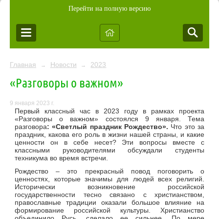
Перейти на полную версию
Главная
Новости
2023
→
→
«Разговоры о важном»
9 января 2023 г.
Первый классный час в 2023 году в рамках проекта
«Разговоры о важном» состоялся 9 января. Тема
разговора
: «Светлый праздник Рождество».
Что это за
праздник, какова его роль в жизни нашей страны, и какие
ценности он в себе несет? Эти вопросы вместе с
классными руководителями обсуждали студенты
техникума во время встречи.
Рождество – это прекрасный повод поговорить о
ценностях, которые значимы для людей всех религий.
Исторически возникновение российской
государственности тесно связано с христианством,
православные традиции оказали большое влияние на
формирование российской культуры. Христианство
объединило Русь, сделало ее сильнее. По мере