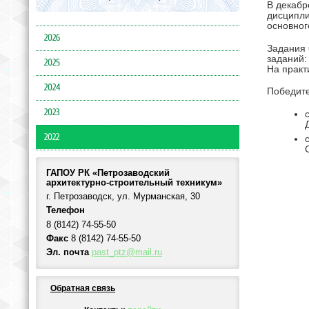
В декабр
дисципли
основног
2026
Задания 
заданий:
2025
На практ
2024
Победите
2023
2022
ГАПОУ РК «Петрозаводский
архитектурно-строительный техникум»
г. Петрозаводск, ул. Мурманская, 30
Телефон
8 (8142) 74-55-50
Факс
8 (8142) 74-55-50
Эл. почта
past_ptz@mail.ru
Обратная связь