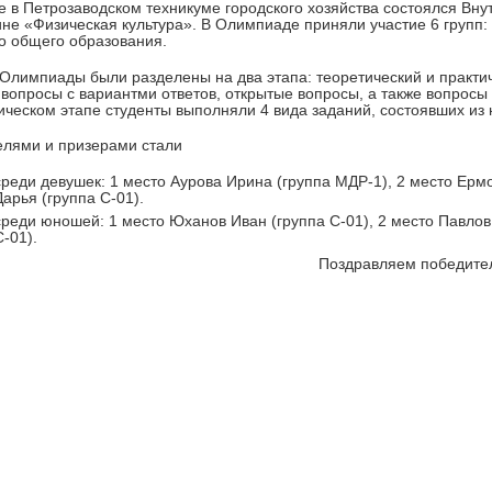
е в Петрозаводском техникуме городского хозяйства состоялся Вн
не «Физическая культура». В Олимпиаде приняли участие 6 групп: 
о общего образования.
Олимпиады были разделены на два этапа: теоретический и практич
 вопросы с вариантми ответов, открытые вопросы, а также вопросы 
ическом этапе студенты выполняли 4 вида заданий, состоявших из
лями и призерами стали
среди девушек: 1 место Аурова Ирина (группа МДР-1), 2 место Ерм
Дарья (группа С-01).
среди юношей: 1 место Юханов Иван (группа С-01), 2 место Павлов
С-01).
Поздравляем победите