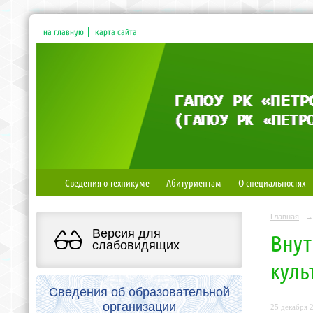
на главную
карта сайта
Сведения о техникуме
Абитуриентам
О специальностях
Главная
→
Версия для
Внут
слабовидящих
куль
Сведения об образовательной
организации
25 декабря 2