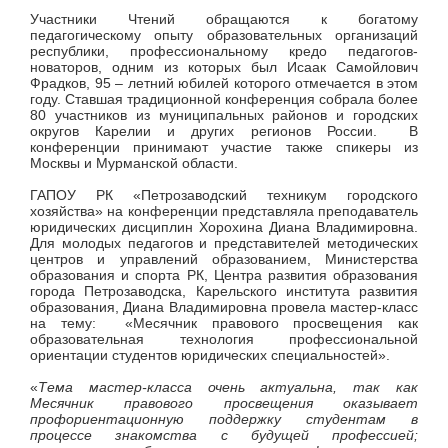
Участники Чтений обращаются к богатому
педагогическому опыту образовательных организаций
республики, профессиональному кредо педагогов-
новаторов, одним из которых был Исаак Самойлович
Фрадков, 95 – летний юбилей которого отмечается в этом
году. Ставшая традиционной конференция собрала более
80 участников из муниципальных районов и городских
округов Карелии и других регионов России. В
конференции принимают участие также спикеры из
Москвы и Мурманской области.
ГАПОУ РК «Петрозаводский техникум городского
хозяйства» на конференции представляла преподаватель
юридических дисциплин Хорохина Диана Владимировна.
Для молодых педагогов и представителей методических
центров и управлений образованием, Министерства
образования и спорта РК, Центра развития образования
города Петрозаводска, Карельского института развития
образования, Диана Владимировна провела мастер-класс
на тему: «Месячник правового просвещения как
образовательная технология профессиональной
ориентации студентов юридических специальностей».
«
Тема мастер-класса очень актуальна, так как
Месячник правового просвещения оказывает
профориентационную поддержку студентам в
процессе знакомства с будущей профессией;