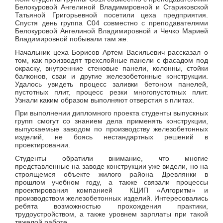
Белокуровой Ангелиной Владимировной и Стариковской
Татьяной Григорьевной посетили цеха предприятия.
Спустя день группа С04 совместно с преподавателями
Белокуровой Ангелиной Владимировной и Чечко Марией
Владимировной побывали там же.
Начальник цеха Борисов Артем Васильевич рассказал о
том, как производят трехслойные панели с фасадом под
окраску, внутренние стеновые панели, колонны, стойки
балконов, сваи и другие железобетонные конструкции.
Удалось увидеть процесс заливки бетоном панелей,
пустотных плит, процесс резки многопустотных плит.
Узнали каким образом выполняют отверстия в плитах.
При выполнении дипломного проекта студенты выпускных
групп смогут со знанием дела применять конструкции,
выпускаемые заводом по производству железобетонных
изделий, не боясь нестандартных решений в
проектировании.
Студенты обратили внимание, что многие
представленные на заводе конструкции уже видели, но на
строящемся объекте жилого района Древлянки в
прошлом учебном году, а также связали процессы
проектирования компанией КЦИП «Алгоритм» и
производством железобетонных изделий. Интересовались
ребята возможностью прохождения практики,
трудоустройством, а также уровнем зарплаты при такой
тяжелой работе.