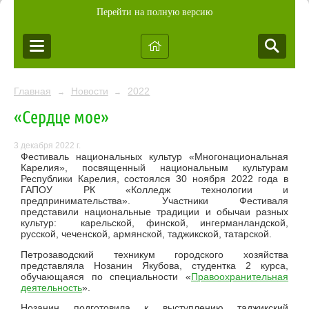
Перейти на полную версию
Главная
Новости
2022
→
→
«Сердце мое»
3 декабря 2022 г.
Фестиваль национальных культур «Многонациональная
Карелия», посвященный национальным культурам
Республики Карелия, состоялся 30 ноября 2022 года в
ГАПОУ РК «Колледж технологии и
предпринимательства». Участники Фестиваля
представили национальные традиции и обычаи разных
культур: карельской, финской, ингерманландской,
русской, чеченской, армянской, таджикской, татарской.
Петрозаводский техникум городского хозяйства
представляла Нозанин Якубова, студентка 2 курса,
обучающаяся по специальности «
Правоохранительная
деятельность
».
Нозанин подготовила к выступлению таджикский