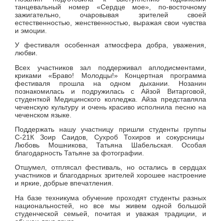
танцевальный номер «Сердце мое», по-восточному
зажигательно,
очаровывая зрителей своей
естественностью, женственностью, выражая свои чувства
и эмоции.
У фестиваля особенная атмосфера добра, уважения,
любви.
Всех участников зал поддерживал аплодисментами,
криками «Браво! Молодцы!» Концертная программа
фестиваля прошла на одном дыхании. Нозанин
познакомилась и подружилась с Айзой Витарговой,
студенткой Медицинского колледжа. Айза представляла
чеченскую культуру и очень красиво исполнила песню на
чеченском языке.
Поддержать нашу участницу пришли студенты группы
С-21К
Зоир Саидов, Сухроб Тохиров и сокурсницы
Любовь Мошникова, Татьяна Шабельская. Особая
благодарность Татьяне за фотографии.
Отшумел, отплясал фестиваль, но остались в сердцах
участников и благодарных зрителей хорошее настроение
и яркие, добрые впечатления.
На базе техникума обучение проходят студенты разных
национальностей, но все мы живем одной большой
студенческой семьей, почитая и уважая традиции, и