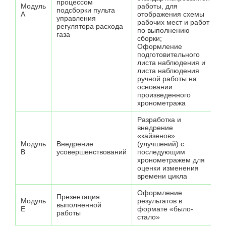
процессом
Модуль
работы, для
подсборки пульта
А
отображения схемы
управления
рабочих мест и работ
регулятора расхода
по выполнению
газа
сборки;
Оформление
подготовительного
листа наблюдения и
листа наблюдения
ручной работы на
основании
произведенного
хронометража
Разработка и
внедрение
«кайзенов»
Модуль
Внедрение
(улучшений) с
B
усовершенствований
последующим
хронометражем для
оценки изменения
времени цикла
Оформление
Презентация
Модуль
результатов в
выполненной
Е
формате «было-
работы
стало»