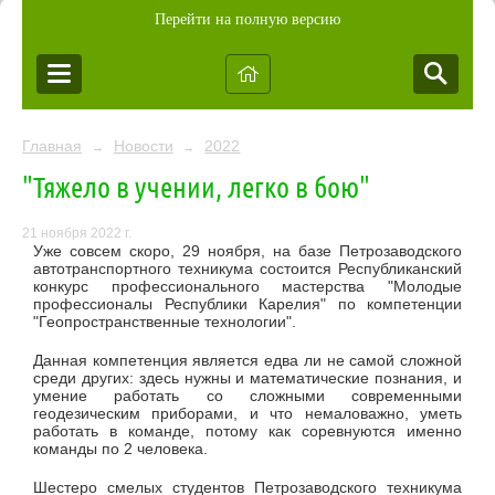
Перейти на полную версию
Главная
Новости
2022
→
→
"Тяжело в учении, легко в бою"
21 ноября 2022 г.
Уже совсем скоро, 29 ноября, на базе Петрозаводского
автотранспортного техникума состоится Республиканский
конкурс профессионального мастерства "Молодые
профессионалы Республики Карелия" по компетенции
"Геопространственные технологии".
Данная компетенция является едва ли не самой сложной
среди других: здесь нужны и математические познания, и
умение работать со сложными современными
геодезическим приборами, и что немаловажно, уметь
работать в команде, потому как соревнуются именно
команды по 2 человека.
Шестеро смелых студентов Петрозаводского техникума