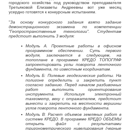
городского хозяйства под руководством преподавателя
Третьяковой Елизаветы Андреевны вот уже месяц
усердно готовятся к конкурсным испытаниям.
"
За основу конкурсного задания взято задание
демонстрационного экзамена по компетенции
"Геопространственные технологии". Студентам
предстоит выполнить 3 модуля:
Модуль А. Проектные работы в офисном
программном обеспечении. Суть первого
модуля, заключается в следующем, на
топоплане в программе КРЕДО ТОПОГРАФ
запроектировать углы поворота ленточного
фундамента, по известным координатам.
Модуль Б: Полевые геодезические работы. На
полигоне определить и закрепить пункт
согласно заданию. Перед началом разбивочных
работ выполнить ориентирование
инструмента. Используя электронный
тахеометр, веху с отражателем, предстоит
вынести и закрепить на местности вершины
углов поворота ленточного фундамента.
Модуль В: Расчет объемов земляных работ в
системе КРЕДО. В программе КРЕДО ОБЪЕМЫ
открыть файл с результатами
тригонометрического нивелирования (черные