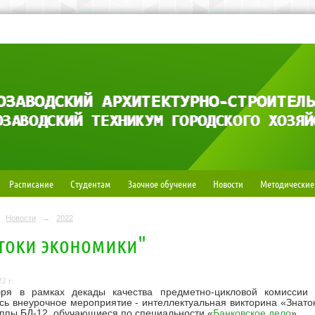
Расписание
Студентам
Заочное обучение
Новости
Методические
Новости
→
2022
токи экономики"
2 г.
бря в рамках декады качества предметно-цикловой комиссии 
сь внеурочное мероприятие - интеллектуальная викторина «Знато
уппы БД-12, обучающиеся по специальности «
Банковское дело
».