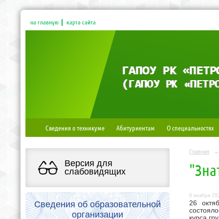
на главную
карта сайта
Сведения о техникуме
Абитуриентам
О специальностях
Главная
→
Версия для
"Зна
слабовидящих
6 ноября 202
Сведения об образовательной
26 октя
состояло
организации
курса гр