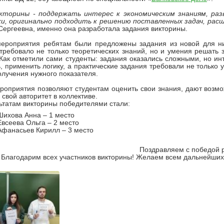
кторины - поддержать интерес к экономическим знаниям, раз
и, оригинально подходить к решению поставленных задач, расш
Сергеевна, именно она разработала задания викторины.
мероприятия ребятам были предложены задания из новой для н
требовало не только теоретических знаний, но и умения решать 
Как отметили сами студенты: задания оказались сложными, но ин
, применить логику, а практические задания требовали не только
олучения нужного показателя.
роприятия позволяют студентам оценить свои знания, дают возм
 свой авторитет в коллективе.
ьтатам викторины победителями стали:
Шихова Анна – 1 место
Евсеева Ольга – 2 место
Афанасьев Кирилл – 3 место
Поздравляем с победой р
Благодарим всех участников викторины! Желаем всем дальнейших 