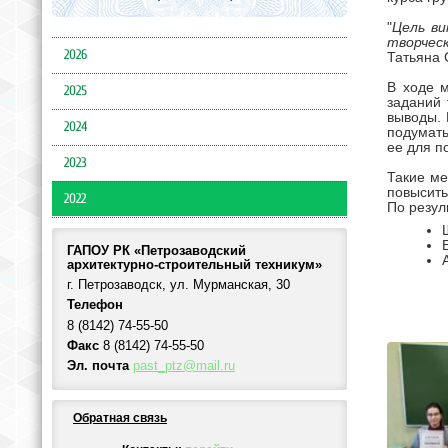
"
Цель ви
творческ
2026
Татьяна 
В ходе 
2025
заданий 
выводы.
2024
подумать
ее для п
2023
Такие ме
повысить
2022
По резул
ГАПОУ РК «Петрозаводский
архитектурно-строительный техникум»
г. Петрозаводск, ул. Мурманская, 30
Телефон
8 (8142) 74-55-50
Факс
8 (8142) 74-55-50
Эл. почта
past_ptz@mail.ru
Обратная связь