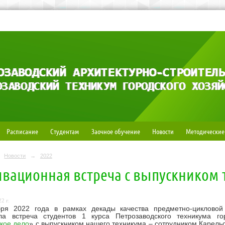
Расписание
Студентам
Заочное обучение
Новости
Методические
Новости
→
2022
вационная встреча с выпускником 
2 г.
бря 2022 года в рамках декады качества
предметно-цикловой
ла встреча студентов 1 курса Петрозаводского техникума го
кое дело
»
с выпускником нашего техникума – сотрудником Карел