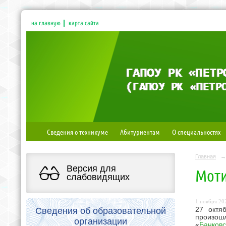
на главную
карта сайта
Сведения о техникуме
Абитуриентам
О специальностях
Главная
→
Версия для
Моти
слабовидящих
1 ноября 202
Сведения об образовательной
27 октя
п
роизош
организации
«
Банковс