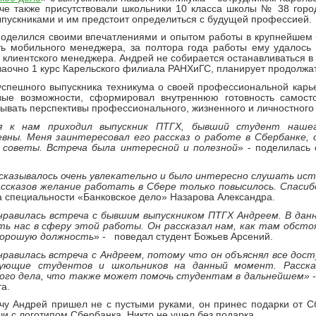
че также присутствовали
школьники 10 класса школы № 38 горо
ыпускниками и им предстоит определиться с будущей профессией.
оделился своими впечатлениями и опытом работы в крупнейшем 
ь мобильного менеджера, за полтора года работы ему удалось 
 клиентского менеджера. Андрей не собирается останавливаться в
заочно 1 курс Карельского филиала РАНХиГС, планирует продолжат
успешного выпускника техникума о своей профессиональной карье
вые возможности, сформировал внутреннюю готовность самосто
ывать перспективы профессионального, жизненного и личностного 
я к нам приходил выпускник ПТГХ, бывший студент нашег
вны. Меня заинтересовал его рассказ о работе в Сбербанке, 
 советы. Встреча была интересной и полезной
» - поделилась
ссказывалось очень увлекательно и было интересно слушать ис
ассказов желание работать в Сбере только повысилось. Спасиб
а специальности «Банковское дело» Назарова Александра.
нравилась встреча с бывшим выпускником ПТГХ Андреем. В да
ть нас в сферу этой работы. Он рассказал нам, как там обст
хорошую должность
» - поведал студент Божьев Арсений.
равилась встреча с Андреем, потому что он объяснял все дост
ующие студентов и школьников на данный момент. Рассказ
кого дела, что также может помочь студентам в дальнейшем»
-
а.
чу Андрей пришел не с пустыми руками, он принес подарки от 
и с логотипом Сбербанка. Никто не ушел без подарка.