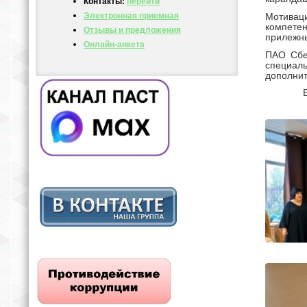
Контакты:
перейти
Электронная приемная
Мотивац
компете
Отзывы и предложения
прилежны
Онлайн-анкета
ПАО Сбе
специал
дополни
В