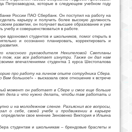
да Петрозаводска, которые в следующем учебном году
банке России ПАО Сбербанк. Он поступил на работу на
сделать карьеру и получить более высокую должность
 своем развитии, он получает высшее образование и уже
ь учебу и совершенствоваться в работе.
ре вдохновил студентов и школьников, помог открыть в
ятельно и осознанно планировать, корректировать и
развития.
о классного руководителя Некипеловой Светланы
о том, как все работает изнутри. Также он дал нам
 своими впечатлениями студентка 1 курса Шестопалова
торию про работу на личном опыте сотрудника Сбера.
о Вам большое!
» - высказала свое отношение к встрече
нный момент он работает в Сбере и смог еще больше
оят дела и что нужно делать, чтобы там работать и
упно и на молодежном сленге. Разъяснил все вопросы,
ал о себе, своей учебе и продвижении в карьере
 определили свое мнение Зиновенко Виктория и Ильина
Сбера студентам и школьникам – брендовые браслеты и