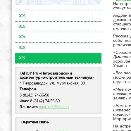
На встре
станут в
Андрей п
2026
должност
старшего
2025
окончил 
Рассказ 
2024
себе но
реализов
2023
«
Сегодн
Дмитрие
2022
хорошие
Ульяна.
«
Все ра
ГАПОУ РК «Петрозаводский
После р
архитектурно-строительный техникум»
студентк
г. Петрозаводск, ул. Мурманская, 30
«
Мне по
Телефон
посвяти
8 (8142) 74-55-50
занять 
Факс
8 (8142) 74-55-50
«
Нам пон
Эл. почта
past_ptz@mail.ru
интерес
банковс
Маргарит
Обратная связь
На встре
карандаш