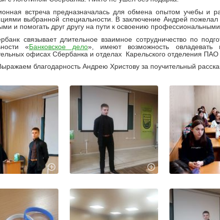
ионная встреча предназначалась для обмена опытом учебы и 
нциями выбранной специальности.
В заключение Андрей пожелал н
ми и помогать друг другу на пути к освоению профессиональным
рбанк связывает длительное взаимное сотрудничество по подго
ьности «
Банковское дело
», имеют возможность овладевать 
тельных офисах Сбербанка и отделах Карельского отделения П
ыражаем благодарность Андрею Христову за поучительный расска