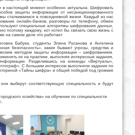
 в настоящий момент особенно актуальна. Шифровать
особов защиты информации от несанкционированного
мы сталкиваемся в повседневной жизни. Каждый из нас
ование онлайн-банков, разговоры по телефону, обмен
используют специальные алгоритмы шифрования данных,
но поэтому каждому, кот хотел бы связать свою жизнь с
е на самом деле это работает.
еговна Бабука, студенты Элина Русанова и Ангелина
нная безопасность», какие бывают угрозы, средства и
ическим методом защиты информации – шифрованием.
менять их на практике, выполняя интересные задания,
 информации. Разделившись на команды «Виртуалы»,
иптограф». С большим интересом выполняли задания по
ториной «Тайны шифра» и общей победой под громкие
, они выберут соответствующую специальность и будут
ородского хозяйства» на обучение по специальности
»
.