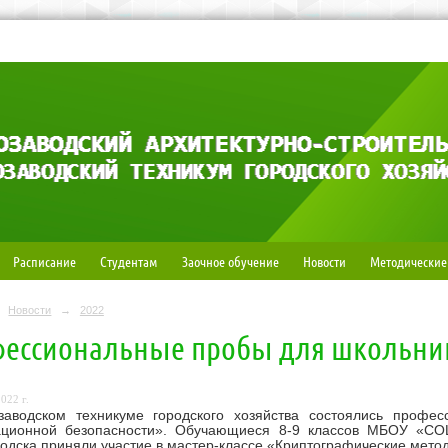
Расписание
Студентам
Заочное обучение
Новости
Методические
Новости
→
2022
ессиональные пробы для школьни
022 г.
заводском техникуме городского хозяйства состоялись проф
ционной безопасности». Обучающиеся 8-9 классов МБОУ «С
одска приняли участие в мастер-классе «Криптографические мет