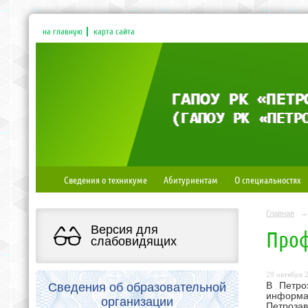
на главную
карта сайта
Сведения о техникуме
Абитуриентам
О специальностях
Главная
→
Версия для
Проф
слабовидящих
29 октября 2
Сведения об образовательной
В Петро
информа
организации
Петрозав