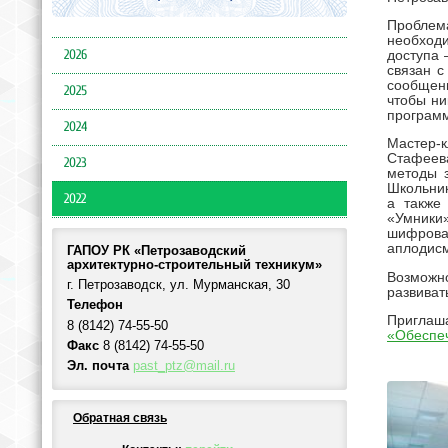
Проблем
необход
2026
доступа 
связан 
сообщени
2025
чтобы ни
программ
2024
Мастер-
Стафеева
2023
методы 
Школьник
2022
а также
«Умники»
шифрова
аплодис
ГАПОУ РК «Петрозаводский
архитектурно-строительный техникум»
Возможно
г. Петрозаводск, ул. Мурманская, 30
развиват
Телефон
Приглаша
8 (8142) 74-55-50
«Обеспе
Факс
8 (8142) 74-55-50
Эл. почта
past_ptz@mail.ru
Обратная связь