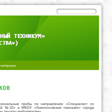
 материалы
ков
ессиональные пробы по направлению «Специалист по
ОШ №20» и МБОУ «Ломоносовская гимназия» города
оды защиты информации».