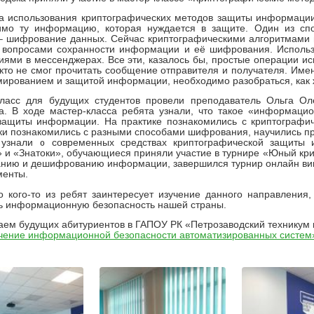
а использования криптографических методов защиты информации
имо ту информацию, которая нуждается в защите. Один из сп
– шифрование данных. Сейчас криптографическими алгоритмами 
с вопросами сохранности информации и её шифрования. Использ
ями в мессенджерах. Все эти, казалось бы, простые операции 
кто не смог прочитать сообщение отправителя и получателя. Имен
ированием и защитой информации, необходимо разобраться, как ж
класс для будущих студентов провели преподаватель Ольга Ол
. В ходе мастер-класса ребята узнали, что такое «информацио
защиты информации. На практике познакомились с криптограф
и познакомились с разными способами шифрования, научились при
 узнали о современных средствах криптографической защиты
 и «Знатоки», обучающиеся приняли участие в турнире «Юный кр
нию и дешифрованию информации, завершился турнир онлайн вик
менты.
 кого-то из ребят заинтересует изучение данного направления
ь информационную безопасность нашей страны.
ем будущих абитуриентов в ГАПОУ РК «Петрозаводский техникум г
чение информационной безопасности автоматизированных систем