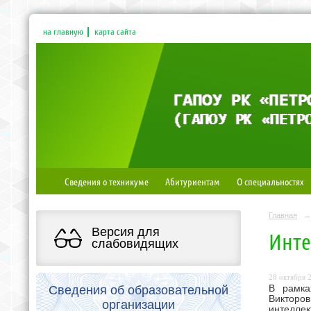
на главную
карта сайта
Сведения о техникуме
Абитуриентам
О специальностях
Главная
→
Версия для
Инте
слабовидящих
28 октября 2
Сведения об образовательной
В рамка
Викторо
организации
интеллек