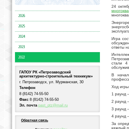
24 октяб
многокв
многоква
2026
Энергоре
2025
энергос
эксплуат
2024
Игра сос
обсужде
2023
ответы н
Интелле
2022
Петрозав
стали 4
обслужив
ГАПОУ РК «Петрозаводский
В начал
архитектурно-строительный техникум»
професси
г. Петрозаводск, ул. Мурманская, 30
Ход игры
Телефон
8 (8142) 74-55-50
1 раунд 
Факс
8 (8142) 74-55-50
2 раунд 
Эл. почта
past_ptz@mail.ru
3 раунд 
4 раунд 
Обратная связь
За опред
каждый п