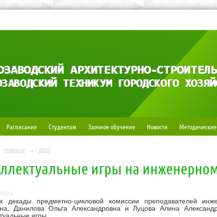
Расписание
Студентам
Заочное обучение
Новости
Методические
Новости
→
2022
ллектуальные игры на инженерном
022 г.
х декады предметно-цикловой комиссии преподавателей инж
вна, Данилова Ольга Александровна и Луцова Алина Александ
туальные игры.