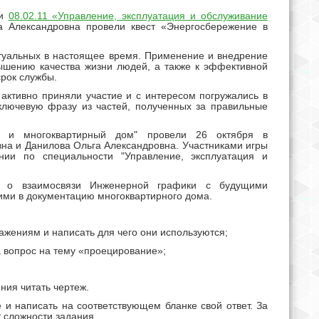
ти
08.02.11 «Управление, эксплуатация и обслуживание
 Александровна провели квест «Энергосбережение в
ктуальных в настоящее время. Применение и внедрение
ышению качества жизни людей, а также к эффективной
срок службы.
 активно приняли участие и с интересом погружались в
лючевую фразу из частей, полученных за правильные
ка и многоквартирный дом" провели 26 октября в
вна и Данилова Ольга Александровна. Участниками игры
ии по специальности "Управление, эксплуатация и
м о взаимосвязи Инженерной графики с будущими
ми в документацию многоквартирного дома.
ажениям и написать для чего они используются;
а вопрос на тему «проецирование»;
ния читать чертеж.
и написать на соответствующем бланке свой ответ. За
т сложности задания.