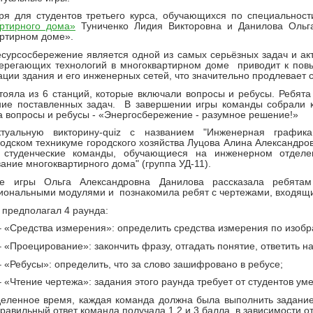
ря для студентов третьего курса, обучающихся по специальнос
артирного дома»
Туниченко Лидия Викторовна и Данилова Ольга
ртирном доме».
сурсосбережение является одной из самых серьёзных задач и а
берегающих технологий в многоквартирном доме приводит к пов
ации здания и его инженерных сетей, что значительно продлевает 
тояла из 6 станций, которые включали вопросы и ребусы. Ребята
ние поставленных задач. В завершении игры команды собрали к
а вопросы и ребусы - «Энергосбережение - разумное решение!»
ктуальную викторину-quiz с названием "Инженерная графи
одском техникуме городского хозяйства Луцова Алина Александро
 студенческие команды, обучающиеся на инженерном отделен
ание многоквартирного дома" (группа УД-11).
е игры Ольга Александровна Данилова рассказала ребята
ональными модулями и познакомила ребят с чертежами, входящи
 предполагал 4 раунда:
– «Средства измерения»: определить средства измерения по изобр
– «Проецирование»: закончить фразу, отгадать понятие, ответить н
– «Ребусы»: определить, что за слово зашифровано в ребусе;
– «Чтение чертежа»: задания этого раунда требует от студентов уме
еленное время, каждая команда должна была выполнить задание 
равильный ответ команда получала 1,2 и 3 балла, в зависимости о