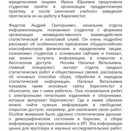
юридическими лицами.
Ирина Юрьевна предложила
студентам пройти в организации преддипломную
практику, а после окончания учебного заведения
пригласила их на работу в Карелиястат.
Федотов Андрей Григорьевич, начальник отдела
информатизации, познакомил студентов с формами
организации межведомственного взаимодействия
статистической и налоговой служб. Он очень подробно
рассказал об особенностях присвоения общероссийских
классификаторов физическим и юридическим лицам,
познакомил студентов с основными сайтами и показал,
как можно получить информацию в открытом и
бесплатном доступе. Носова Наталья Витальевна,
главный специалист, эксперт отдела сводных
статистических работ и общественных связей, рассказала
об основных способах сбора, обработки и передачи
статистической информации. Наталья Витальевна
показала также основные сайты Карелиястат и
объяснила, как с ними работать. Она познакомила ребят
с электронными печатными изданиями и сборниками,
которые выпускает Карелиястат. Где и каким образом
можно найти нужную информацию в свободном,
открытом доступе, например, для написания своих работ.
Особое внимание было уделено статистическим данным:
о демографическом состоянии в Карелии, о сборе
информации в крупных компаниях и ИП. Эта информация
ценна для кругозора и научных исследовательских работ.