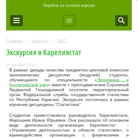
Перейти на полную версию
Главная
Новости
2022
→
→
Экскурсия в Карелиястат
25 октября 2022 г.
В рамках декады качества предметно-цикловой комиссии
экономических дисциплин (модулей) студенты,
обучающиеся по специальности «
Экономика и
бухгалтерский учет
» вместе с преподавателем Сорокиной
Людмилой Геннадьевной посетили территориальный
орган Федеральной службы государственной статистики
по Республике Карелия. Экскурсия состоялась в рамках
изучения дисципдины "Статистика".
Студентов приветствовала руководитель
Карелиястата,
Мирошник Ирина Юрьевна. Она
рассказала об основном
виде деятельности организации Карелиястат -
«Управление деятельностью в области статистики», о
взаимодействии организации с физическими и