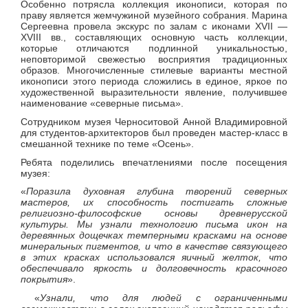
Особенно потрясла коллекция иконописи, которая по
праву является жемчужиной музейного собрания. Марина
Сергеевна провела экскурс по залам с иконами XVII —
XVIII вв., составляющих основную часть коллекции,
которые отличаются подлинной уникальностью,
неповторимой свежестью восприятия традиционных
образов. Многочисленные стилевые варианты местной
иконописи этого периода сложились в единое, яркое по
художественной выразительности явление, получившее
наименование «северные письма».
Сотрудником музея Черноситовой Анной Владимировной
для студентов-архитекторов был проведен мастер-класс в
смешанной технике по теме «Осень».
Ребята поделились впечатлениями после посещения
музея:
«
Поразила духовная глубина творений северных
мастеров, их способность постигать сложные
религиозно-философские основы древнерусской
культуры. Мы узнали технологию письма икон на
деревянных дощечках темперными красками на основе
минеральных пигментов, и что в качестве связующего
в этих красках использовался яичный желток, что
обеспечивало яркость и долговечность красочного
покрытия
».
«
Узнали, что для людей с ограниченными