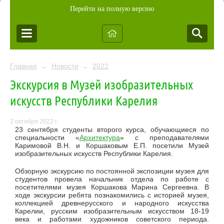
Перейти на полную версию
Главная
Новости
2022
→
→
Экскурсия в Музей изобразительных
искусств Республики Карелия
2 октября 2022 г.
23 сентября студенты второго курса, обучающиеся по
специальности «
Архитектура
» с преподавателями
Каримовой В.Н. и Коршаковым Е.П. посетили Музей
изобразительных искусств Республики Карелия.
Обзорную экскурсию по постоянной экспозиции музея для
студентов провела начальник отдела по работе с
посетителями музея Коршакова Марина Сергеевна. В
ходе экскурсии ребята познакомились с историей музея,
коллекцией древнерусского и народного искусства
Карелии, русским изобразительным искусством 18-19
века и работами художников советского периода.