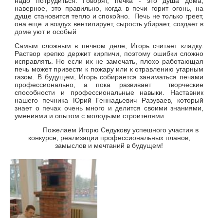
надо потрудиться. Говорят, печка - это душа дома,
наверное, это правильно, когда в печи горит огонь, на
дуще становится тепло и спокойно. Печь не только греет,
она еще и воздух вентилирует, сырость убирает, создает в
доме уют и особый
Самым сложным в печном деле, Игорь считает кладку.
Раствор крепко держит кирпичи, поэтому ошибки сложно
исправлять. Но если их не замечать, плохо работающая
печь может привести к пожару или к отравлению угарным
газом. В будущем, Игорь собирается заниматься печами
профессионально, а пока
развивает творческие
способности и профессиональные навыки. Наставник
нашего печника Юрий Геннадьевич Разуваев, который
знает о печах очень много и делится своими знаниями,
умениями и опытом с молодыми строителями.
Пожелаем Игорю Седукову успешного участия в
конкурсе, реализации профессиональных планов,
замыслов и мечтаний в будущем!