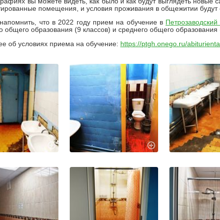
рафиях вы можете видеть, как было и как будут выглядеть новые с
ированные помещения, и условия проживания в общежитии будут 
напомнить, что в 2022 году прием на обучение в
Петрозаводский 
о общего образования (9 классов) и среднего общего образования (
е об условиях приема на обучение:
https://ptgh.onego.ru/abiturient