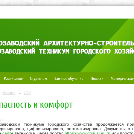
Расписание
Студентам
Заочное обучение
Новости
Методические
Новости
→
2022
пасность и комфорт
 г.
заводском техникуме городского хозяйства продолжается п
еризирована, цифровизирована, автоматизировна. Документы о 
а
сайте
техникума, через портал
https://www.gosuslugi.ru
или просто