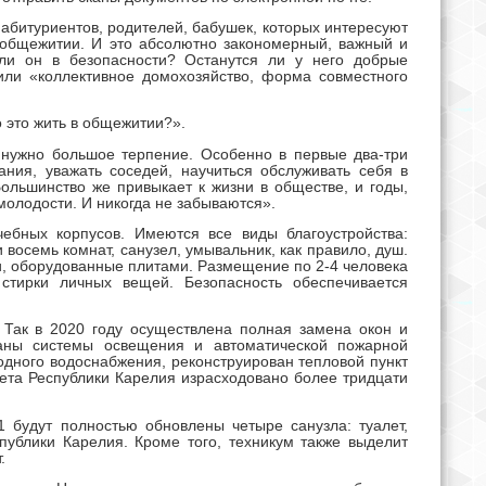
 абитуриентов, родителей, бабушек, которых интересуют
в общежитии. И это абсолютно закономерный, важный и
 ли он в безопасности? Останутся ли у него добрые
или «коллективное домохозяйство, форма совместного
 это жить в общежитии?».
 нужно большое терпение. Особенно в первые два-три
ия, уважать соседей, научиться обслуживать себя в
Большинство же привыкает к жизни в обществе, и годы,
олодости. И никогда не забываются».
ебных корпусов. Имеются все виды благоустройства:
восемь комнат, санузел, умывальник, как правило, душ.
ни, оборудованные плитами. Размещение по 2-4 человека
 стирки личных вещей. Безопасность обеспечивается
Так в 2020 году осуществлена полная замена окон и
ваны системы освещения и автоматической пожарной
одного водоснабжения, реконструирован тепловой пункт
жета Республики Карелия израсходовано более тридцати
1 будут полностью обновлены четыре санузла: туалет,
ублики Карелия. Кроме того, техникум также выделит
.