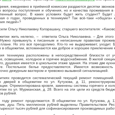
время, ежедневно в приёмной комиссии раздаются десятки звонков
о вопросы поступления и обучения, но и качества проживания 
епенный вопрос. В каких условиях будет жить студент? Будет
ая о годах, проведенных в техникуме? Так всё-таки «общага» 
ния людей»?
или Ольгу Николаевну Кэлэрашану, старшего воспитателя: «Каково
итии жить нелегко, – ответила Ольга Николаевна. – Для этого
 Нужно привыкнуть к писанным и неписанным правилам проживан
плане. Но это всё преодолимо. Кто-то не выдерживает, уходит. 
 в общежитии, вспоминаются как доброе и хорошее приключение м
ия техникума расположены в непосредственной близости от уч
е, освещение, холодное и горячее водоснабжение. В жилой секции 
го, душевая имеется в цокольном этаже здания. На этаже две кух
те. Постельное белье предоставляется. Имеется возможность
точно дежурным вахтером и тревожно-вызывной сигнализацией.
итиях проводится систематический текущий ремонт помещений. 
х дверей в общежитии по ул. Кутузова, д. 11, реконструиро
ации. Отремонтирована кровля, заменены системы горячего и хол
тии по ул. Мурманская, д. 28. Всего на эти цели из средств бюд
в рублей.
 году ремонт продолжается. В общежитии по ул. Кутузова, д. 1
ик, душ. Пять миллионов рублей выделены Правительством Респ
тырехсот тысяч рублей для софинансирования производимых работ