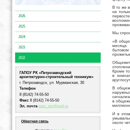
В то же 
не тольк
2026
первост
воспомин
прожива
2025
Мы спрос
2024
«В общеж
месяца.
2023
бытовом 
прожитые
2022
Общежит
отоплени
Кроме то
ГАПОУ РК «Петрозаводский
в комна
архитектурно-строительный техникум»
круглосу
г. Петрозаводск, ул. Мурманская, 30
В общеж
Телефон
наружны
8 (8142) 74-55-50
сигнализ
Факс
8 (8142) 74-55-50
в общежи
миллионо
Эл. почта
past_ptz@mail.ru
И в этом
умывальн
Обратная связь
около че