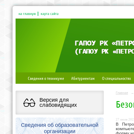
на главную
карта сайта
Сведения о техникуме
Абитуриентам
О специальностях
Главная
→
Версия для
Безо
слабовидящих
27 июля 2022
Сведения об образовательной
В Петро
компьют
организации
форму н