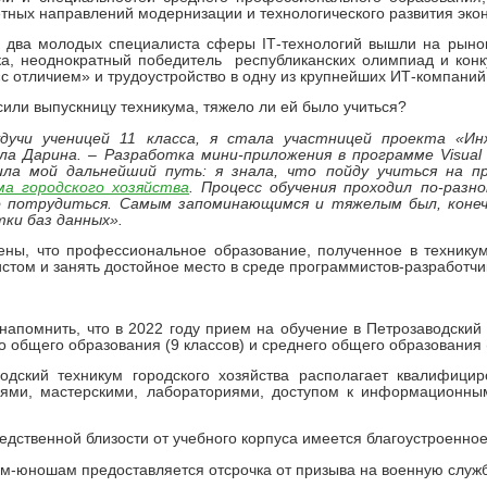
тных направлений модернизации и технологического развития эко
ь два молодых специалиста сферы
IT
-технологий вышли на рыно
ка, неоднократный победитель республиканских олимпиад и конку
с отличием» и трудоустройство в одну из крупнейших ИТ-компаний
или выпускницу техникума, тяжело ли ей было учиться?
дучи ученицей 11 класса, я стала участницей проекта «Ин
ла
Дарина. – Разработка мини-приложения в программе
Visua
ила мой дальнейший путь: я знала, что пойду учиться на
ма городского хозяйства
. Процесс обучения проходил по-разн
о потрудиться. Самым запоминающимся и тяжелым был, конечн
ки баз данных».
ены, что профессиональное образование, полученное в технику
стом и занять достойное место в среде программистов-разработчи
напомнить, что в 2022 году прием на обучение в Петрозаводский 
о общего образования (9 классов) и среднего общего образования (
водский техникум городского хозяйства располагает квалифици
иями, мастерскими, лабораториями, доступом к информационн
едственной близости от учебного корпуса имеется благоустроенно
м-юношам предоставляется отсрочка от призыва на военную служб