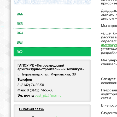
приорите
Двадцат
2026
активист
диплом «
2025
Мы спрос
2024
«
Ещё бу
рассказа
определ
2023
технику
усиленн
2022
разработ
Мы увер
специали
ГАПОУ РК «Петрозаводский
архитектурно-строительный техникум»
г. Петрозаводск, ул. Мурманская, 30
Следует 
Телефон
основног
8 (8142) 74-55-50
Петроза
Факс
8 (8142) 74-55-50
аудитор
Эл. почта
past_ptz@mail.ru
сетям.
В непоср
Обратная связь
Студента