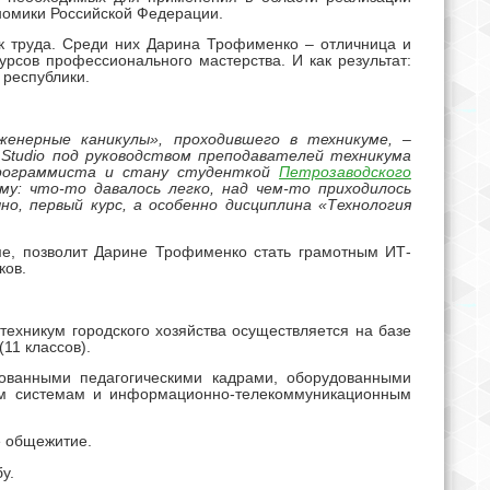
номики Российской Федерации.
к труда. Среди них Дарина Трофименко – отличница и
рсов профессионального мастерства. И как результат:
 республики.
женерные каникулы», проходившего в техникуме, –
l Studio под руководством преподавателей техникума
 программиста и стану студенткой
Петрозаводского
ому: что-то давалось легко, над чем-то приходилось
о, первый курс, а особенно дисциплина «Технология
ме, позволит Дарине Трофименко стать грамотным ИТ-
ков.
техникум городского хозяйства осуществляется на базе
11 классов).
рованными педагогическими кадрами, оборудованными
ым системам и информационно-телекоммуникационным
е общежитие.
у.