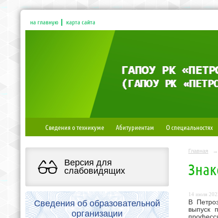
на главную
карта сайта
Сведения о техникуме
Абитуриентам
О специальностях
Главная
→
Версия для
Знак
слабовидящих
14 июля 2022
Сведения об образовательной
В Петро
выпуск 
организации
професс