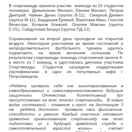
В спартакиаде приняла участие команда из 10 студентов
техникума: Демьяненко Михаил, Евсеев Михаил, Петров
Дмитрий, Чайкин Денис (группа В-11); Смирнов Даниил
(группа М-11); Бардишев Еремей, Воропаев Иван, Гонстов
Вячеслав, Кочанов Алексей, Опалев Максим (группа
С-01); Сайдуллаев Бехруз (группа ПД-12).
Соревнования на второй день проходили на открытом
воздухе. Некоторым участникам во время состязаний и
непродолжительного футбольного турнира удалось
подзагореть на ярком весеннем солнышке. По
результатам спартакиады команда спортсменов заняла 4-
е место из 7 команд, и удостоилась диплома участника
Спартакиады. Студентов наградили подарочными
сертификатами в одно из популярных кафе г.
Петрозаводска.
«Ребята проявили себя как заинтересованные в
самообразовании и самосовершенствовании будущие
защитники Отечества. Коллективный дух
присутствовал на всех этапах спартакиады. В новых
видах состязаний - плавание и кросс на дистанцию 3
км ребята достойно проявили свои физические
способности и умения. Каждый участник запомнит
грамотно организованную спартакиаду как этап
подготовки их к будущей армейской службе и
самостоятельной взрослой жизни»,
- считает