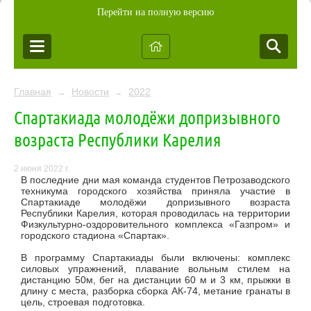
Перейти на полную версию
Главная
Новости
2022
→
→
Спартакиада молодёжи допризывного
возраста Республики Карелия
2 июня 2022 г.
В последние дни мая команда студентов Петрозаводского
техникума городского хозяйства приняла участие в
Спартакиаде молодёжи допризывного возраста
Республики Карелия, которая проводилась на территории
Физкультурно-оздоровительного комплекса «Газпром» и
городского стадиона «Спартак».
В программу Спартакиады были включены: комплекс
силовых упражнений, плавание вольным стилем на
дистанцию 50м, бег на дистанции 60 м и 3 км, прыжки в
длину с места, разборка сборка АК-74, метание гранаты в
цель, строевая подготовка.