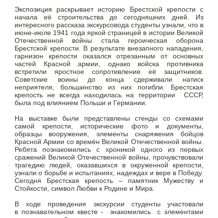
Экспозиция раскрывает историю Брестской крепости с
начала её строительства до сегодняшних дней. Из
интересного рассказа экскурсовода студенты узнали, что в
июне-июле 1941 года яркой страницей в истории Великой
Отечественной войны стала героическая оборона
Брестской крепости. В результате внезапного нападения,
гарнизон крепости оказался отрезанным от основных
частей Красной армии, однако войска противника
встретили яростное сопротивление её защитников.
Советские воины до конца сдерживали натиск
неприятеля, большинство из них погибли.
Брестская
крепость не всегда находилась на территории СССР,
была под влиянием Польши и Германии.
На выставке были представлены стенды со схемами
самой крепости, исторические фото и документы,
образцы вооружения, элементы снаряжения бойцов
Красной Армии со времён Великой Отечественной войны.
Ребята познакомились с хроникой одного из первых
сражений Великой Отечественной войны, прочувствовали
трагедию людей, оказавшихся в окруженной крепости,
узнали о борьбе и испытаниях, надеждах и вере в Победу.
Сегодня Брестская крепость – памятник Мужеству и
Стойкости, символ Любви к Родине и Мира.
В ходе проведения экскурсии студенты участовали
в познавательном квесте - знакомились с элементами