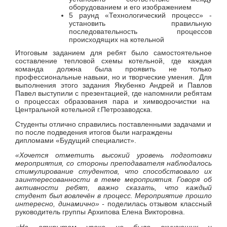
оборудованием и его изображением
5 раунд «Технологический процесс» -
установить правильную
последовательность процессов
происходящих на котельной
Итоговым заданием для ребят было самостоятельное
составление тепловой схемы котельной, где каждая
команда должна была проявить не только
профессиональные навыки, но и творческие умения. Для
выполнения этого задания Якубенко Андрей и Павлов
Павел выступили с презентацией, где напомнили ребятам
о процессах образования пара и химводоочистки на
Центральной котельной г.Петрозаводска.
Студенты отлично справились поставленными задачами и
по после подведения итогов были награждены
дипломами «Будущий специалист».
«Хочется отметить высокий уровень подготовки
мероприятия, со стороны преподавателя наблюдалось
стимулирование студентов, что способствовало их
заинтересованности в теме мероприятия. Говоря об
активности ребят, важно сказать, что каждый
студент был вовлечён в процесс. Мероприятие прошло
интересно, динамично» -
поделилась отзывом классный
руководитель группы Архипова Елена Викторовна.
«На открытом уроке не было скучающих и