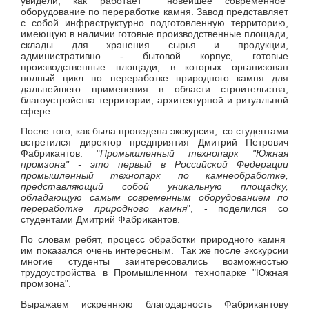
увидели, как работает новейшее современное
оборудование по переработке камня. Завод представляет
с собой инфраструктурно подготовленную территорию,
имеющую в наличии готовые производственные площади,
склады для хранения сырья и продукции,
административно - бытовой корпус, готовые
производственные площади, в которых организован
полный цикл по переработке природного камня для
дальнейшего применения в области строительства,
благоустройства территории, архитектурной и ритуальной
сфере.
После того, как была проведена экскурсия, со студентами
встретился директор предприятия Дмитрий Петрович
Фабрикантов. "
Промышленный технопарк "Южная
промзона" - это первый в Российской Федерации
промышленный технопарк по камнеобработке,
представляющий собой уникальную площадку,
обладающую самым современным оборудованием по
переработке природного камня
", - поделился со
студентами Дмитрий Фабрикантов.
По словам ребят, процесс обработки природного камня
им показался очень интересным. Так же после экскурсии
многие студенты заинтересовались возможностью
трудоустройства в Промышленном технопарке "Южная
промзона".
Выражаем искреннюю благодарность Фабрикантову