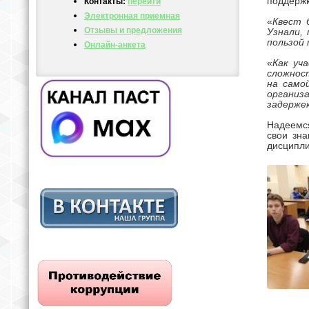
поддержк
Контакты:
перейти
Электронная приемная
«
Квест 
Отзывы и предложения
Узнали,
пользой 
Онлайн-анкета
«
Как уч
сложнос
на само
организ
задерже
Надеемся
свои зн
дисципл