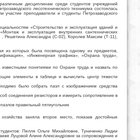
 различным дисциплинам среди студентов учреждений
трозаводского лесотехнического техникума состоялась
и участие преподаватели и студенты Петрозаводского
ециальностям «Строительство и эксплуатация зданий и
«Монтаж и эксплуатация внутренних сантехнических
 , Решетина Александра (С-02), Королев Максим (Т-11),
дая из которых была посвящена одному из предметов,
тификация», «Инженерная графика», «Охрана труда»,
 известными понятиями по Охране труда и назвать по
ющие элементы в таблице и вычислить центр тяжести
бходимо было собрать пазл с изображением средства
соб соединения резисторов и измерить сопротивление в
 пазлов правильный пятиугольник
 хозяйства заняла второе место, показав достойные
студентов: Пелля Ольге Михайловне, Туниченко Лидии
акже Луцовой Алине Александровне за сопровождение и