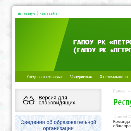
на главную
карта сайта
Сведения о техникуме
Абитуриентам
О специальностях
Главная
→
Версия для
Респ
слабовидящих
12 апреля 20
Сведения об образовательной
Команд
общепро
организации