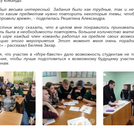
у команды.
был весьма интересный. Задания были как трудные, так и не
 по каким предметам нужно повторить некоторые темы, чтобы
провели время
», - поделилась Решетина Александра.
астник могу сказать, что в целом мне понравилось принимат
ть была в необходимости повторять большое количество мате
й игре каждый член команды работал на пределе своих возм
ацию этого мероприятия. Этот момент меня очень порадов
к
» - рассказал Беляев Захар.
, что участие в «Игре-Квесте» дало возможность студентам не то
ания, чтобы лучше подготовиться к возможному будущему участ
инам.