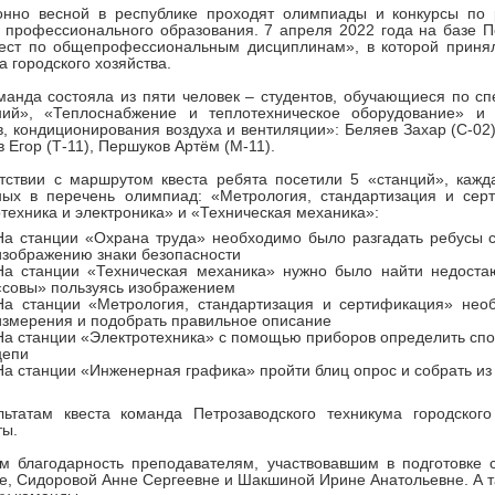
онно весной в республике проходят олимпиады и конкурсы по
 профессионального образования. 7 апреля 2022 года на базе Пе
вест по общепрофессиональным дисциплинам», в которой принял
а городского хозяйства.
анда состояла из пяти человек – студентов, обучающиеся по сп
ний», «Теплоснабжение и теплотехническое оборудование» и 
в, кондиционирования воздуха и вентиляции»: Беляев Захар (С-02)
 Егор (Т-11), Першуков Артём (М-11).
етствии с маршрутом квеста ребята посетили 5 «станций», каж
ных в перечень олимпиад: «Метрология, стандартизация и сер
техника и электроника» и «Техническая механика»:
На станции «Охрана труда» необходимо было разгадать ребусы с
изображению знаки безопасности
На станции «Техническая механика» нужно было найти недоста
«совы» пользуясь изображением
На станции «Метрология, стандартизация и сертификация» нео
измерения и подобрать правильное описание
На станции «Электротехника» с помощью приборов определить спо
цепи
На станции «Инженерная графика» пройти блиц опрос и собрать из
льтатам квеста команда Петрозаводского техникума городского
ты.
м благодарность преподавателям, участвовавшим в подготовке 
е, Сидоровой Анне Сергеевне и Шакшиной Ирине Анатольевне. А т