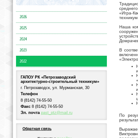
Традици
среднего
«Игра-К
2026
техникум
Наша ком
2025
сооруже
устройст
2024
Домрачев
2023
В соотв
включен
«Электро
2022
ГАПОУ РК «Петрозаводский
архитектурно-строительный техникум»
г. Петрозаводск, ул. Мурманская, 30
Телефон
8 (8142) 74-55-50
Факс
8 (8142) 74-55-50
Эл. почта
past_ptz@mail.ru
По резу
результа
Обратная связь
Выражае
Виктровн