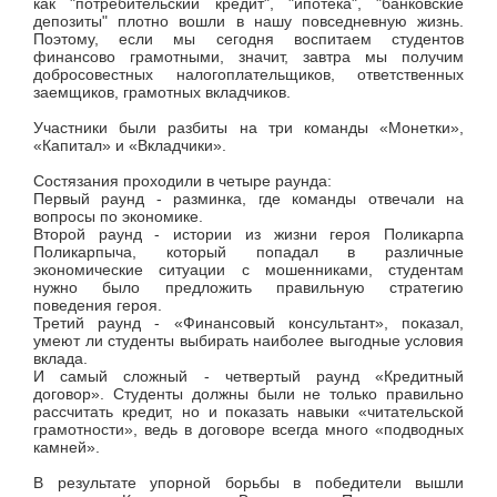
как "потребительский кредит", "ипотека", "банковские
депозиты" плотно вошли в нашу повседневную жизнь.
Поэтому, если мы сегодня воспитаем студентов
финансово грамотными, значит, завтра мы получим
добросовестных налогоплательщиков, ответственных
заемщиков, грамотных вкладчиков.
Участники были разбиты на три команды «Монетки»,
«Капитал» и «Вкладчики».
Состязания проходили в четыре раунда:
Первый раунд - разминка, где команды отвечали на
вопросы по экономике.
Второй раунд - истории из жизни героя Поликарпа
Поликарпыча, который попадал в различные
экономические ситуации с мошенниками, студентам
нужно было предложить правильную стратегию
поведения героя.
Третий раунд - «Финансовый консультант», показал,
умеют ли студенты выбирать наиболее выгодные условия
вклада.
И самый сложный - четвертый раунд «Кредитный
договор». Студенты должны были не только правильно
рассчитать кредит, но и показать навыки «читательской
грамотности», ведь в договоре всегда много «подводных
камней».
В результате упорной борьбы в победители вышли